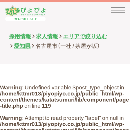
採用情報
求人情報
エリアで絞り込む
HOME
愛知県
名古屋市（一社 / 茶屋が坂）
事業内容・会社概要
Warning
: Undefined variable $post_type_object in
求人情報一覧
/home/kttmr013/piyopiyo.co.jp/public_html/wp-
content/themes/katatsumuri/lib/component/page
-title.php
on line
119
先輩の声一覧
Warning
: Attempt to read property "label" on null in
/home/kttmr013/piyopiyo.co.jp/public_html/wp-
content/themes/katatsumuri/lib/component/page