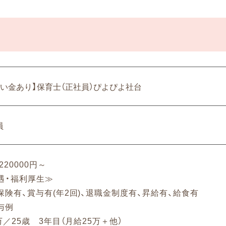
祝い金あり】保育士（正社員）ぴよぴよ社台
員
220000円～
遇・福利厚生≫
保険有、賞与有(年2回)、退職金制度有、昇給有、給食有
与例
万／25歳 3年目（月給25万＋他）