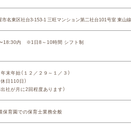
市名東区社台3-153-1 三旺マンション第二社台101号室 東山
0〜18:30内 ※1日8～10時間 シフト制
、年末年始（１２／２９～１／３）
休日110日）
曜出社が月に2回程度あります）
模保育園での保育士業務全般