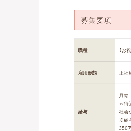
募集要項
職種
【お
雇用形態
正社
月給 
≪待
給与
社会
※給
350