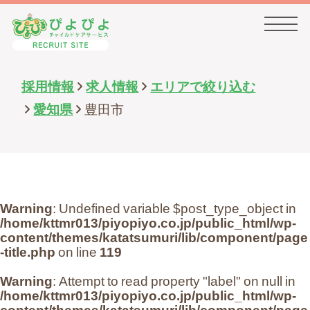
採用情報
求人情報
エリアで絞り込む
HOME
愛知県
豊田市
事業内容・会社概要
Warning
: Undefined variable $post_type_object in
求人情報一覧
/home/kttmr013/piyopiyo.co.jp/public_html/wp-
content/themes/katatsumuri/lib/component/page
-title.php
on line
119
先輩の声一覧
Warning
: Attempt to read property "label" on null in
/home/kttmr013/piyopiyo.co.jp/public_html/wp-
content/themes/katatsumuri/lib/component/page