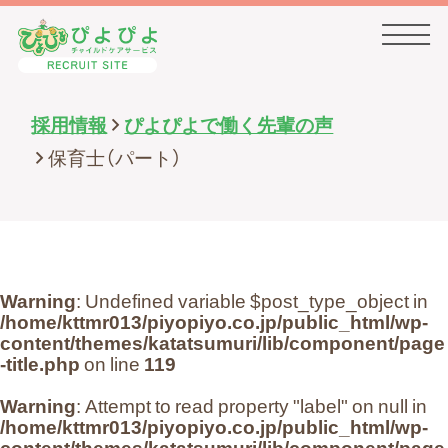
採用情報
ぴよぴよで働く先輩の声
HOME
保育士（パート）
事業内容・会社概要
Warning
: Undefined variable $post_type_object in
求人情報一覧
/home/kttmr013/piyopiyo.co.jp/public_html/wp-
content/themes/katatsumuri/lib/component/page
-title.php
on line
119
先輩の声一覧
Warning
: Attempt to read property "label" on null in
/home/kttmr013/piyopiyo.co.jp/public_html/wp-
content/themes/katatsumuri/lib/component/page