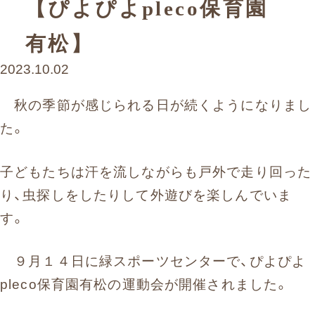
【ぴよぴよpleco保育園
お問い合わせ
有松】
まずはお気軽にお電話ください
2023.10.02
0120-930-312
秋の季節が感じられる日が続くようになりまし
受付時間 9:30〜17:30（土日祝除く）
た。
愛知県外の方はこちら
052-262-9671
子どもたちは汗を流しながらも戸外で走り回った
り、虫探しをしたりして外遊びを楽しんでいま
す。
９月１４日に緑スポーツセンターで、ぴよぴよ
pleco保育園有松の運動会が開催されました。