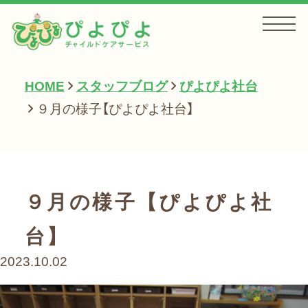
HOME
スタッフブログ
ぴよぴよ社台
HOME
９月の様子【ぴよぴよ社台】
お知らせ
９月の様子【ぴよぴよ社
サービス一覧
台】
2023.10.02
会社案内