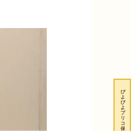
ぴ
よ
ぴ
よ
プ
リ
コ
保