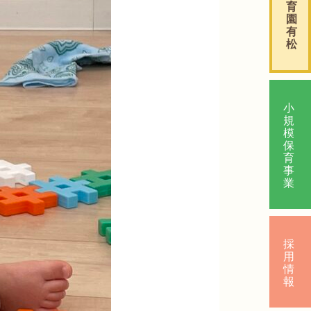
育
園
有
松
小
規
模
保
育
事
業
採
用
情
報