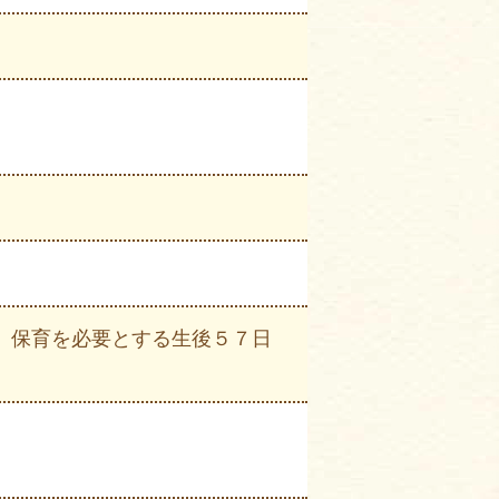
、保育を必要とする⽣後５７⽇