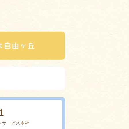
よ自由ヶ丘
1
トサービス本社