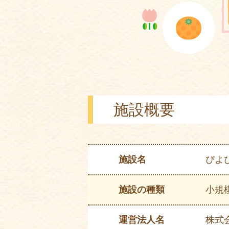
施設概要
施設名
ぴよ
施設の種類
⼩規
運営法⼈名
株式