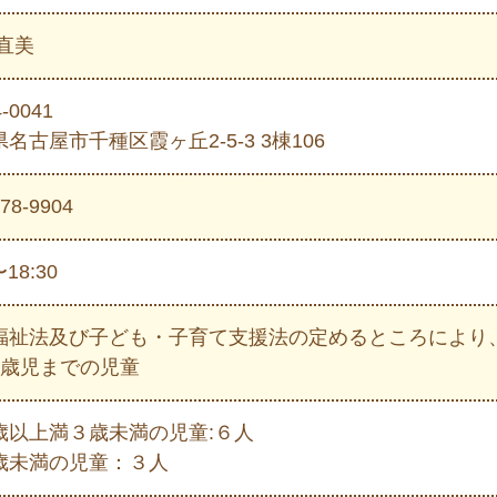
 直美
-0041
名古屋市千種区霞ヶ丘2-5-3 3棟106
778-9904
〜18:30
福祉法及び⼦ども・⼦育て⽀援法の定めるところにより
2歳児までの児童
歳以上満３歳未満の児童:６人
歳未満の児童：３⼈