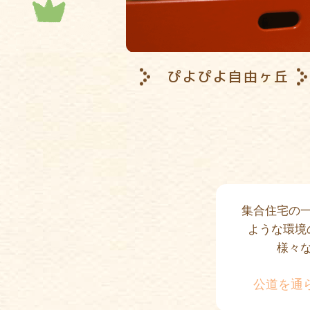
ぴよぴよ自由ヶ丘
集合住宅の
ような環境
様々
公道を通