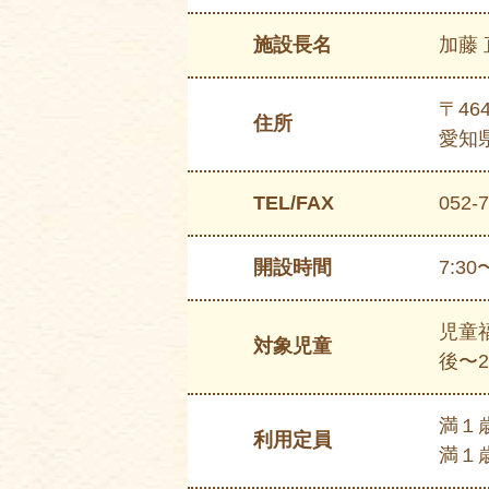
施設⻑名
加藤
〒464
住所
愛知県
TEL/FAX
052-
開設時間
7:30
児童
対象児童
後〜
満１
利⽤定員
満１