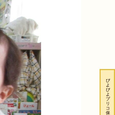
ぴ
よ
ぴ
よ
プ
リ
コ
保