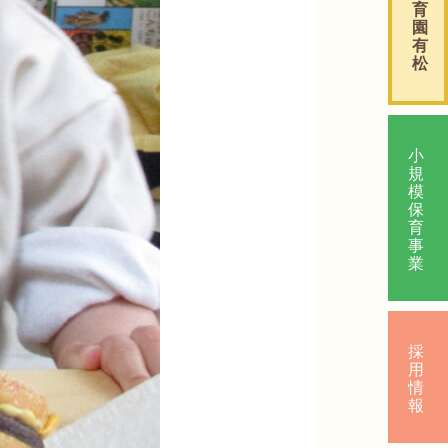
育
園
有
松
小
規
模
保
育
事
業
採
用
情
報