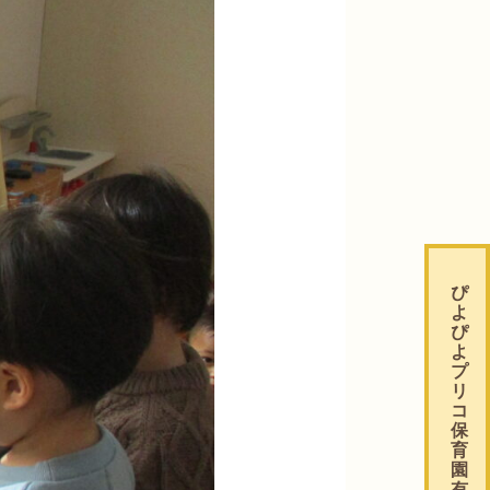
ぴ
よ
ぴ
よ
プ
リ
コ
保
育
園
有