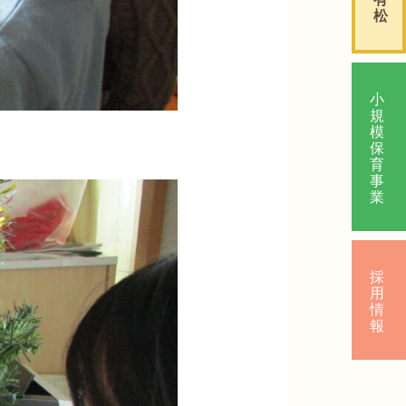
松
小
規
模
保
育
事
業
採
用
情
報