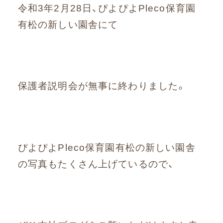
お問い合わせ
令和3年2月28日、ぴよぴよPleco保育園
有松の新しい園舎にて
まずはお気軽にお電話ください
0120-930-312
保護者説明会が無事に終わりました。
受付時間 9:30〜17:30（土日祝除く）
愛知県外の方はこちら
052-262-9671
ぴよぴよPleco保育園有松の新しい園舎
の写真もたくさん上げているので、