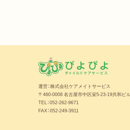
（２）個人情報データベ
個人情報を含む情報
① 特定の個人
② 個人情報を
的に構成し
（３）個人情報取扱事業者
個人情報データベー
政法人及びその取り
定める者（その事業
ヵ月以内のいずれの日
運営：株式会社ケアメイトサービス
（４）個人データ
個人情報データベー
〒460-0008 名古屋市中区栄5-23-19共和ビル
ンパニオン等の個人
TEL：052-262-9671
FAX：052-249-3911
（５）保有個人データ
個人情報取扱事業者
ができる権限を有す