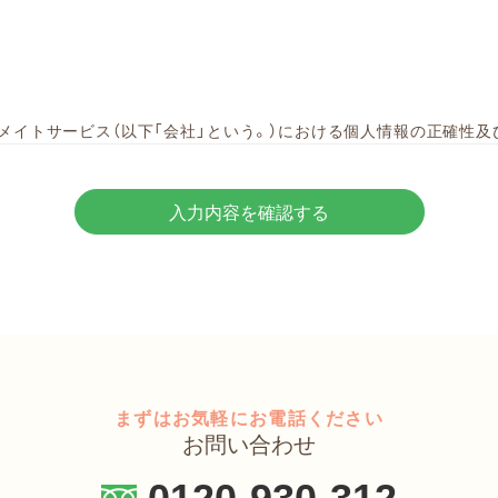
メイトサービス（以下「会社」という。）における個人情報の正確性及
者の責務並 びに個人情報を取り扱う受託処理に関する措置等個人情
とする。
入力内容を確認する
の従業者に適用する。また、会社が個人情報を第三者に委託する場合
のとする。
の定義は次のとおりとする。
まずはお気軽にお電話ください
る情報であって、当該情報に含まれる氏名、生年月日その他の記述又は個
お問い合わせ
しくは音声により当該個人を識別できるもの（当該情報のみでは識別でき
0120-930-312
それにより当該個人を識別できるものを含む。）をいう。