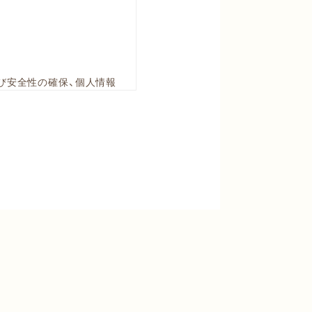
び安全性の確保、個人情報
報の適正管理を継続的に維
には、委託先の第三者にも
人別に付された番号、記号そ
ないが、他の情報と容易に照