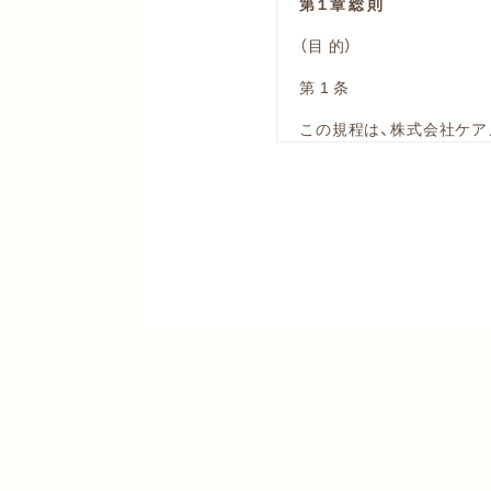
第１章 総 則
（目 的）
第 1 条
この規程は、株式会社ケア
の秘密保持に関する従事
持、向上させることを目的
この規程は、会社のすべて
遵守させるよう努めるも
（定 義）
第 2 条
この規程において、各項目
（１）個人情報
生存する個人に関す
の他の符号、画像若
合することができ、