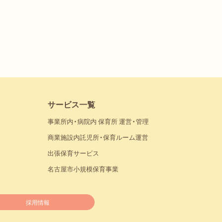
したもの
することができるように体系
るもの
、独立行政法人、地方独立行
サービス一覧
が少ないものとして政令で
る特定の個人の数の合計が６
事業所内・病院内 保育所 運営・管理
商業施設内託児所・保育ルーム運営
出張保育サービス
、パート等の個人情報、②コ
名古屋市小規模保育事業
応募データ等の情報
供の停止のすべてを行うこと
採用情報
の利害が害されるものとして