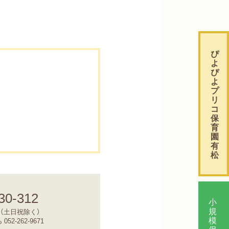
ぴ
よ
ぴ
よ
プ
リ
コ
保
育
園
有
松
30-312
小
規
30（土日祝除く）
模
2-262-9671
保