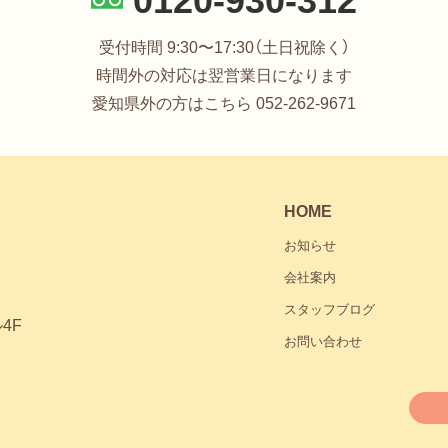
ース等
受付時間 9:30〜17:30（土日祝除く）
の集合物であって、次に掲げるものをいう。
時間外の対応は翌営業日になります
情報をコンピュータを用いて検索することができるように体系的に構成
愛知県外の方はこちら
052-262-9671
一定の規則に従って整理することにより、特定の個人情報を容易に検索
た情報の集合物であって、目次、索引その他検索を容易にするために有す
ス等を事業の用に供している者をいう。ただし、国の機関、地方公共団体
HOME
扱う個人情報の量及び利用方法からみて個人の権利利益を害するおそれ
の用に供する個人データベース等を構成する個人情報によって識別され
お知らせ
においても5,000人を超えない者）を除く。
会社案内
スタッフブログ
ス等を構成する個人情報をいう。当社における個人情報は、①役員、社員
4F
お問い合わせ
情報、③営業・契約社員の個人情報、④顧客の個人情報、⑤クイッキング
が、開示、内容の訂正、追加又は削除、利用の停止、消去及び第三者への提
る個人データであって、その存否が明らかになることにより公益その他