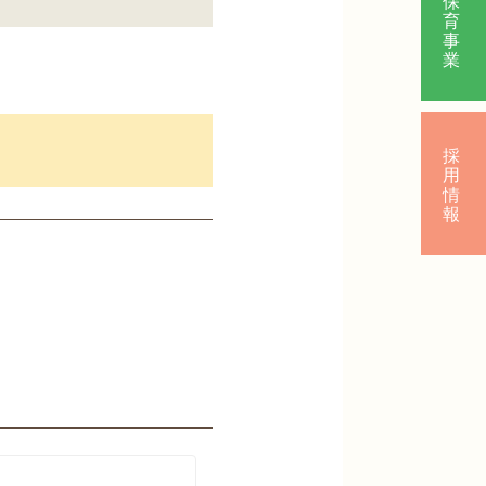
育
事
業
採
用
情
報