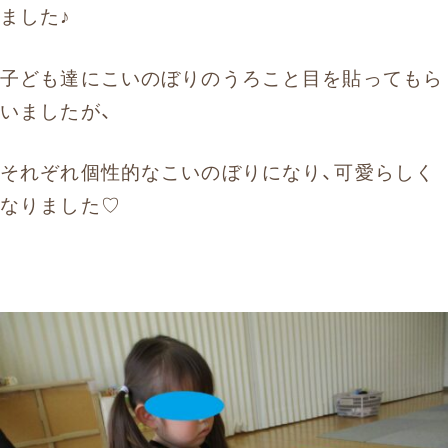
お問い合わせ
ました♪
子ども達にこいのぼりのうろこと目を貼ってもら
まずはお気軽にお電話ください
いましたが、
0120-930-312
それぞれ個性的なこいのぼりになり、可愛らしく
受付時間 9:30〜17:30（土日祝除く）
愛知県外の方はこちら
052-262-9671
なりました♡