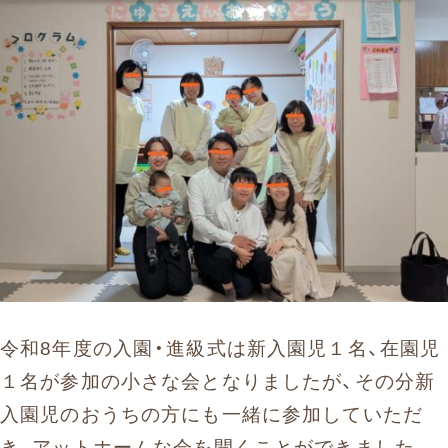
お問い合わせ
まずはお気軽にお電話ください
0120-930-312
受付時間 9:30〜17:30（土日祝除く）
愛知県外の方はこちら
052-262-9671
令和8年度の入園・進級式は新入園児１名、在園児
１名が参加の小さな会となりましたが、その分新
入園児のおうちの方にも一緒に参加していただ
き、アットホームな会を開くことができました。