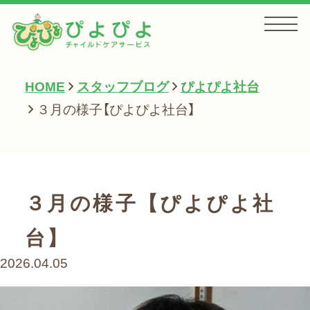
HOME
スタッフブログ
ぴよぴよ社台
HOME
３月の様子【ぴよぴよ社台】
お知らせ
３月の様子【ぴよぴよ社
サービス一覧
台】
2026.04.05
会社案内