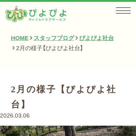
HOME
スタッフブログ
ぴよぴよ社台
HOME
2月の様子【ぴよぴよ社台】
お知らせ
2月の様子【ぴよぴよ社
サービス一覧
台】
2026.03.06
会社案内