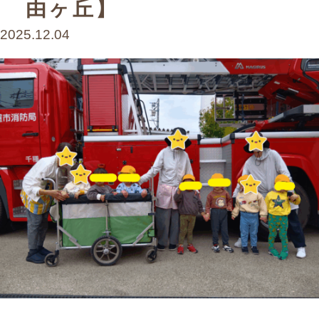
由ヶ丘】
お問い合わせ
2025.12.04
まずはお気軽にお電話ください
0120-930-312
受付時間 9:30〜17:30（土日祝除く）
愛知県外の方はこちら
052-262-9671