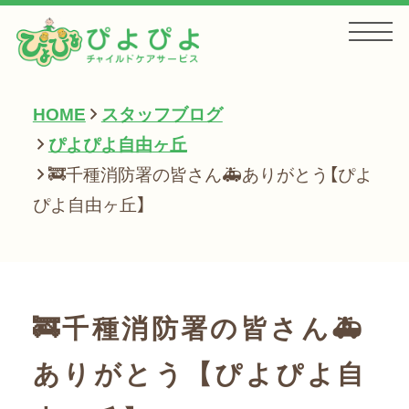
HOME
スタッフブログ
HOME
ぴよぴよ自由ヶ丘
🚒千種消防署の皆さん🚑ありがとう【ぴよ
お知らせ
ぴよ自由ヶ丘】
サービス一覧
🚒千種消防署の皆さん🚑
会社案内
ありがとう【ぴよぴよ自