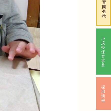
育
園
有
松
小
規
模
保
育
事
業
採
用
情
報