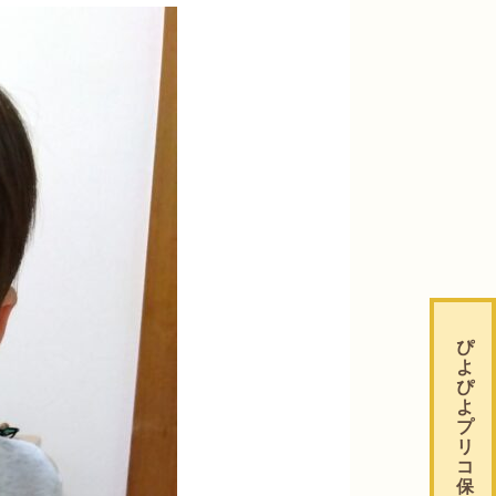
ぴ
よ
ぴ
よ
プ
リ
コ
保