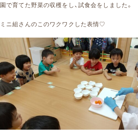
お問い合わせ
園で育てた野菜の収穫をし、試食会をしました。
ミニ組さんのこのワクワクした表情♡
まずはお気軽にお電話ください
0120-930-312
受付時間 9:30〜17:30（土日祝除く）
愛知県外の方はこちら
052-262-9671