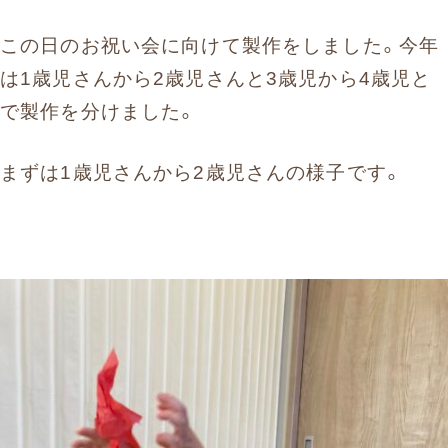
お問い合わせ
この日のお祝い会に向けて製作をしました。今年
は1歳児さんから2歳児さんと3歳児から4歳児と
まずはお気軽にお電話ください
で製作を分けました。
0120-930-312
まずは1歳児さんから2歳児さんの様子です。
受付時間 9:30〜17:30（土日祝除く）
愛知県外の方はこちら
052-262-9671